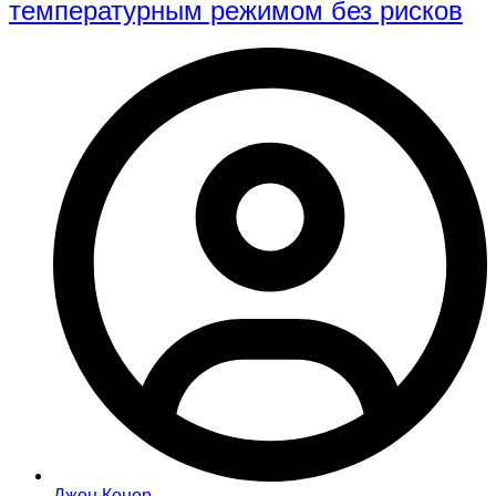
температурным режимом без рисков
Джон Конор