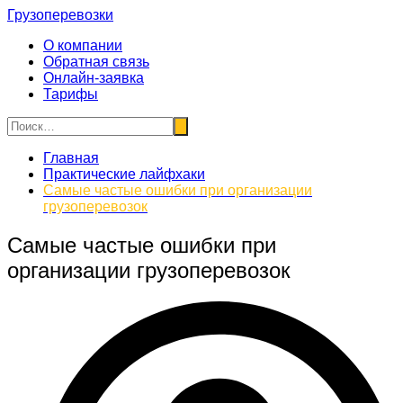
Перейти
Грузоперевозки
к
О компании
содержимому
Обратная связь
Онлайн-заявка
Тарифы
Главная
Практические лайфхаки
Самые частые ошибки при организации
грузоперевозок
Самые частые ошибки при
организации грузоперевозок