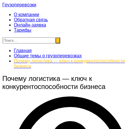
Перейти
Грузоперевозки
к
О компании
содержимому
Обратная связь
Онлайн-заявка
Тарифы
Главная
Общие темы о грузоперевозках
Почему логистика — ключ к конкурентоспособности
бизнеса
Почему логистика — ключ к
конкурентоспособности бизнеса