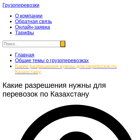
Перейти
Грузоперевозки
к
О компании
содержимому
Обратная связь
Онлайн-заявка
Тарифы
Главная
Общие темы о грузоперевозках
Какие разрешения нужны для перевозок по
Казахстану
Какие разрешения нужны для
перевозок по Казахстану