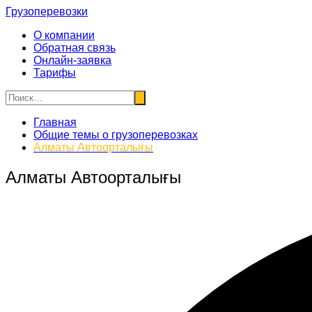
Перейти
Грузоперевозки
к
О компании
содержимому
Обратная связь
Онлайн-заявка
Тарифы
Главная
Общие темы о грузоперевозках
Алматы Автоорталығы
Алматы Автоорталығы